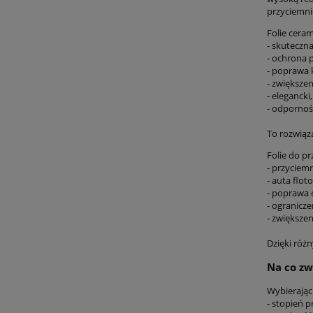
przyciemni
Folie ceram
- skuteczn
- ochrona
- poprawa 
- zwiększe
- elegancki
- odporność
To rozwiąz
Folie do p
- przycie
- auta flot
- poprawa 
- ogranicz
- zwiększen
Dzięki róż
Na co zw
Wybierając
- stopień p