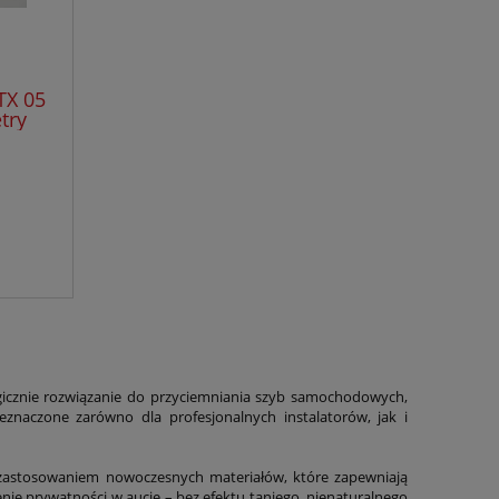
TX 05
try
gicznie rozwiązanie do przyciemniania szyb samochodowych,
znaczone zarówno dla profesjonalnych instalatorów, jak i
 zastosowaniem nowoczesnych materiałów, które zapewniają
ie prywatności w aucie – bez efektu taniego, nienaturalnego