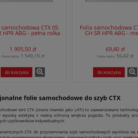
a samochodowa CTX 05
Folia samochodowa C
 HPR ABG - pełna rolka
CH SR HPR ABG - me
bieżące
1 905,50 zł
69,40 zł
1 549,19 zł
56,42 zł
Cena netto:
Cena netto:
do koszyka
do koszyka
jonalne folie samochodowe do szyb CTX
chodowe serii CTX (znane również jako LATI) to zaawansowane technolo
y wysoką estetykę z realną ochroną wnętrza pojazdu. To produkty prze
ych użytkowników indywidualnych.
i ceramicznych CTX do przyciemniania szyb samochodowych wyróżnia się
ukcję promieniowania słonecznego, poprawę komfortu jazdy oraz zwiększen