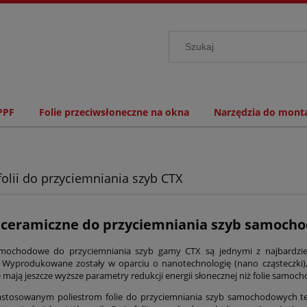
PPF
Folie przeciwsłoneczne na okna
Narzędzia do monta
folii do przyciemniania szyb CTX
e ceramiczne do przyciemniania szyb samoch
amochodowe do przyciemniania szyb gamy CTX są jednymi z najbardzie
 Wyprodukowane zostały w oparciu o nanotechnologię (nano cząsteczki), 
mają jeszcze wyższe parametry redukcji energii słonecznej niż folie samo
zastosowanym poliestrom folie do przyciemniania szyb samochodowych tej 