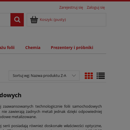
Zarejestruj się
Zaloguj się
Koszyk:
(pusty)
żu folii
Chemia
Prezentery i próbniki
Sortuj wg:
Nazwa produktu Z-A
odowych
j zaawansowanych technologicznie folii samochodowych
nie zawierają żadnych metali jednak dzięki odpowiedniej
chodowe metalizowane.
serii posiadają również doskonałe właściwości optyczne,