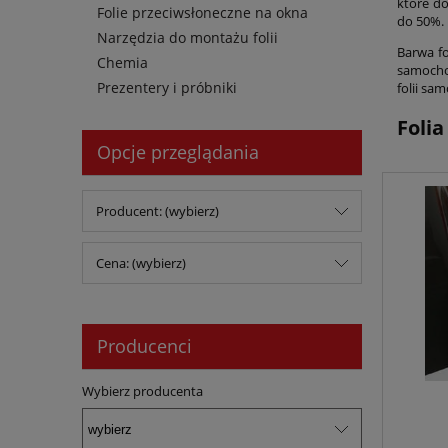
które do
Folie przeciwsłoneczne na okna
do 50%.
Narzędzia do montażu folii
Barwa fo
Chemia
samocho
Prezentery i próbniki
folii sa
Foli
Opcje przeglądania
Producent: (wybierz)
Cena: (wybierz)
Producenci
Wybierz producenta