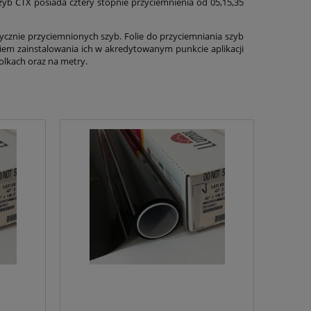
zyb CTX posiada cztery stopnie przyciemnienia od 05,15,35
ycznie przyciemnionych szyb. Folie do przyciemniania szyb
em zainstalowania ich w akredytowanym punkcie aplikacji
olkach oraz na metry.