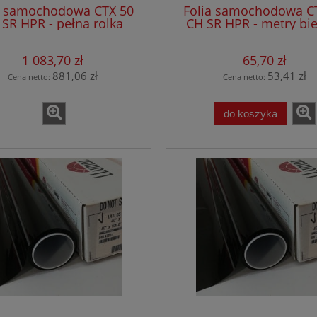
a samochodowa CTX 50
Folia samochodowa C
 SR HPR - pełna rolka
CH SR HPR - metry bi
1 083,70 zł
65,70 zł
881,06 zł
53,41 zł
Cena netto:
Cena netto:
do koszyka