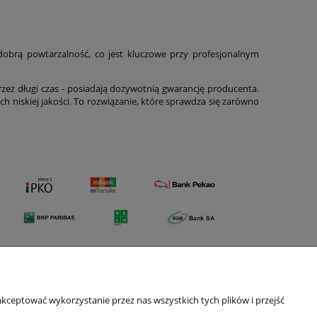
 dobrą powtarzalność, co jest kluczowe przy profesjonalnym
zez długi czas - posiadają dożywotnią gwarancję producenta.
ach niskiej jakości. To rozwiązanie, które sprawdza się zarówno
kceptować wykorzystanie przez nas wszystkich tych plików i przejść
O nas