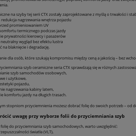
enia.
iczne na szyby tej serii CTX zostały zaprojektowane z myślą o trwałości i s
a redukcja nagrzewania wnętrza pojazdu
 przed promieniowaniem UV
komfortu termicznego podczas jazdy
nie prywatności kierowcy i pasażerów
, neutralny wygląd bez efektu lustra
 na blaknięcie i degradację.
anie dla osób, które szukają kompromisu między ceną a jakością – bez wchod
rzyciemniania szyb ceramiczne seria CTX sprawdzają się w różnych zastosow
mnianie szyb samochodów osobowych,
owe i użytkowe,
estetyki pojazdu,
enie nagrzewania kabiny latem,
ie komfortu jazdy na długich trasach.
nym stopniom przyciemnienia możesz dobrać folię do swoich potrzeb – od d
rócić uwagę przy wyborze folii do przyciemniania szyb
 folię do przyciemniania szyb samochodowych, warto uwzględnić:
rzepuszczalności światła (VLT),