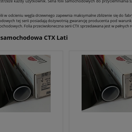
strzeże każdy użytkownik. Seria folii samochodowych do przyciemniania s
lii w odcieniu węgla drzewnego zapewnia maksymalne zbliżenie się do fabr
dowych tej serii posiadają dożywotnią gwarancję producenta pod warunki
mochodowych. Folia przeciwsłoneczna serii CTX sprzedawana jest w pełnych r
a samochodowa CTX Lati