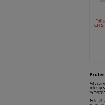
Foli
CH SR
Profes
Folie samo
które łącz
wymagając
Seria foli
wysoką red