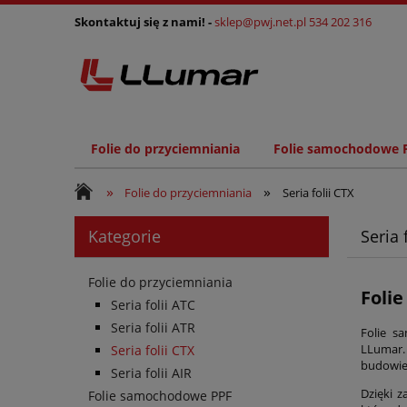
Skontaktuj się z nami! -
sklep@pwj.net.pl
534 202 316
Folie do przyciemniania
Folie samochodowe 
»
»
Folie do przyciemniania
Seria folii CTX
Kategorie
Seria 
Folie do przyciemniania
Foli
Seria folii ATC
Seria folii ATR
Folie s
LLumar.
Seria folii CTX
budowie 
Seria folii AIR
Dzięki 
Folie samochodowe PPF