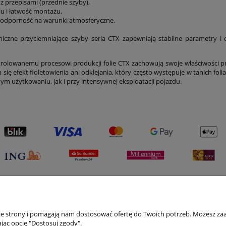
z przepisami (przednie szyby),
eju i łatwość montażu,
 i odporność na warunki atmosferyczne.
miczne przyciemniające szyby seria CTX zapewniają stabilne parametry i
trolowanemu procesowi produkcji folie CTX zachowują swoje właściwości pr
 się efekt fioletowienia ani odklejania, który często występuje w tanich foli
ym użytkowaniu, jak i przy intensywnej eksploatacji pojazdu.
nie strony i pomagają nam dostosować ofertę do Twoich potrzeb. Możesz zaa
Płatności i dostawa
Informacje
jąc opcję "Dostosuj zgody".