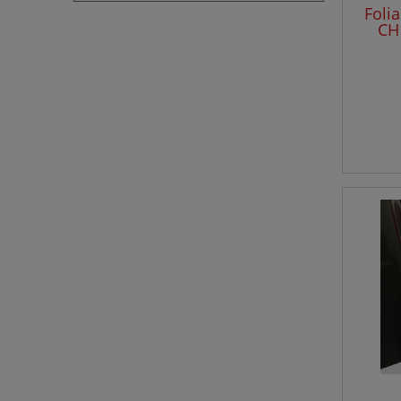
Foli
CH