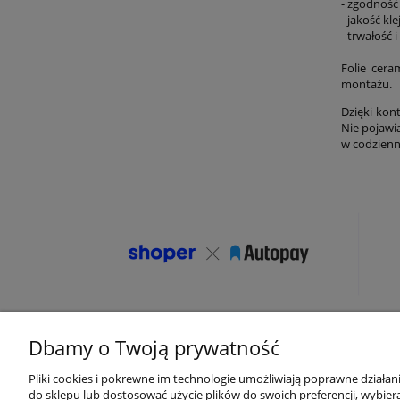
- zgodność 
- jakość kl
- trwałość
Folie cera
montażu.
Dzięki kon
Nie pojawia
w codzienn
Dbamy o Twoją prywatność
Pliki cookies i pokrewne im technologie umożliwiają poprawne działa
Pomoc
Moje konto
do sklepu lub dostosować użycie plików do swoich preferencji, wybiera