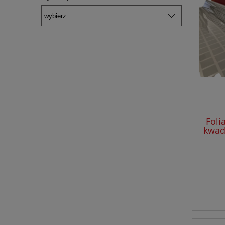
Foli
kwad
rolk