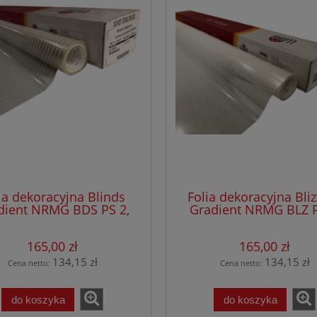
ia dekoracyjna Blinds
Folia dekoracyjna Bli
dient NRMG BDS PS 2,
Gradient NRMG BLZ P
a szer.1,52 x 30,50 mb
rolka szer.1,52 x 30,
165,00 zł
165,00 zł
134,15 zł
134,15 zł
Cena netto:
Cena netto:
do koszyka
do koszyka