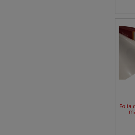
Folia 
ma
NRMW 