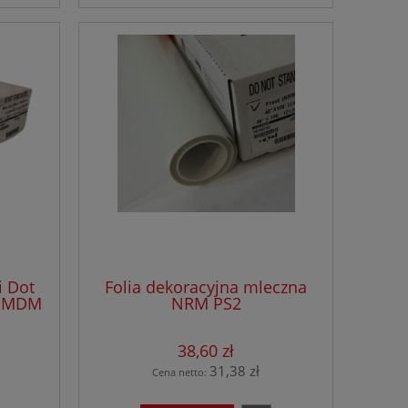
i Dot
Folia dekoracyjna mleczna
G MDM
NRM PS2
 30,50
38,60 zł
31,38 zł
Cena netto: