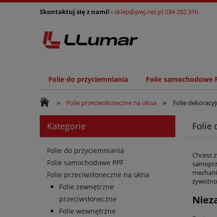
Skontaktuj się z nami! -
sklep@pwj.net.pl
534 202 316
Folie do przyciemniania
Folie samochodowe 
»
»
Folie przeciwsłoneczne na okna
Folie dekoracy
Kategorie
Folie
Folie do przyciemniania
Chcesz 
Folie samochodowe PPF
samoprz
mechani
Folie przeciwsłoneczne na okna
żywotnoś
Folie zewnętrzne
Niez
przeciwsłoneczne
Folie wewnętrzne