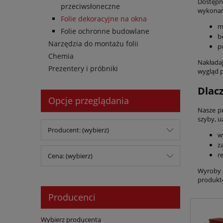
Dostępne
przeciwsłoneczne
wykonana
Folie dekoracyjne na okna
m
Folie ochronne budowlane
b
Narzędzia do montażu folii
p
Chemia
Nakładaj
Prezentery i próbniki
wygląd p
Dlac
Opcje przeglądania
Nasze p
szyby, u
Producent: (wybierz)
w
z
r
Cena: (wybierz)
Wyroby 
produkt
Producenci
Wybierz producenta