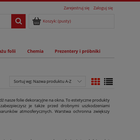
Zarejestruj się
Zaloguj się
Koszyk:
(pusty)
żu folii
Chemia
Prezentery i próbniki
Sortuj wg:
Nazwa produktu A-Z
nasze folie dekoracyjne na okna. To estetyczne produkty
zabezpieczysz je także przed drobnymi uszkodzeniami
arunków atmosferycznych. Warstwa ochronna zwiększy