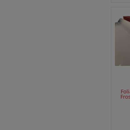
Fol
Fro
s