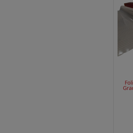
Fol
Gra
rolk