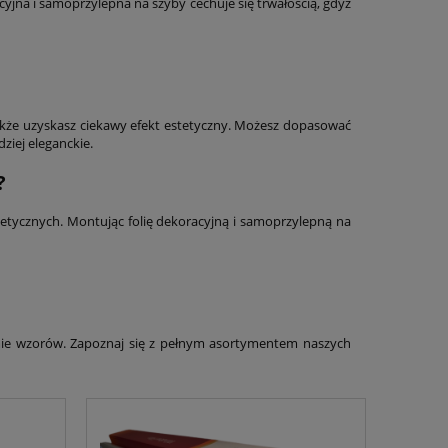
yjna i samoprzylepna na szyby cechuje się trwałością, gdyż
także uzyskasz ciekawy efekt estetyczny. Możesz dopasować
iej eleganckie.
?
tycznych. Montując folię dekoracyjną i samoprzylepną na
mie wzorów. Zapoznaj się z pełnym asortymentem naszych