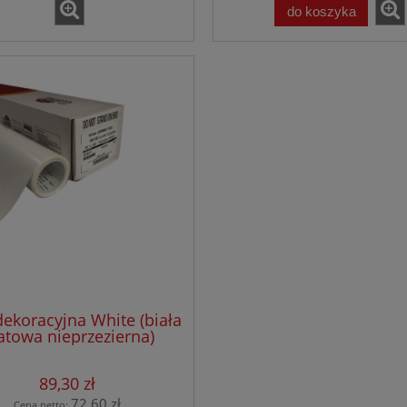
do koszyka
dekoracyjna White (biała
towa nieprzezierna)
PS 3, rolka szer.1,52 x
30,50 mb
89,30 zł
72,60 zł
Cena netto: