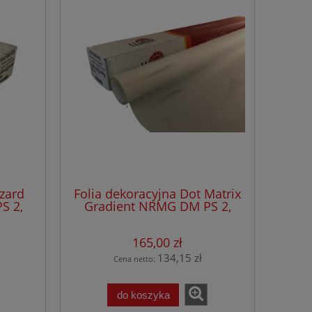
zzard
Folia dekoracyjna Dot Matrix
S 2,
Gradient NRMG DM PS 2,
50 mb
rolka szer.1,52 x 30,50 mb
165,00 zł
134,15 zł
Cena netto:
do koszyka