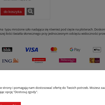
do koszyka
zna typu mrożone szło nadająca się również pod cięcie na ploterach. Doskon
szej ilości światła słonecznego przy jednoczesnym odcięciu widoczności prz
nie strony i pomagają nam dostosować ofertę do Twoich potrzeb. Możesz zaa
Płatności i dostawa
Informacje
jąc opcję "Dostosuj zgody".
Formy płatności
Blog
Czas i koszty dostawy