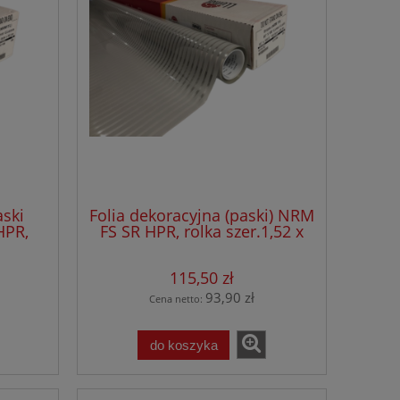
aski
Folia dekoracyjna (paski) NRM
HPR,
FS SR HPR, rolka szer.1,52 x
50 mb
30,50 mb
115,50 zł
93,90 zł
Cena netto:
do koszyka