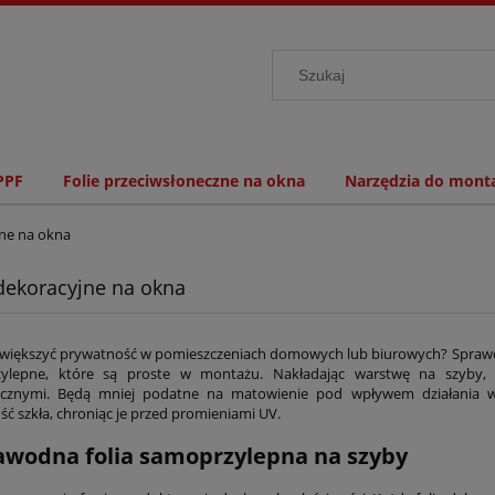
PPF
Folie przeciwsłoneczne na okna
Narzędzia do monta
jne na okna
 dekoracyjne na okna
zwiększyć prywatność w pomieszczeniach domowych lub biurowych? Sprawdź 
ylepne, które są proste w montażu. Nakładając warstwę na szyby, 
cznymi. Będą mniej podatne na matowienie pod wpływem działania w
ć szkła, chroniąc je przed promieniami UV.
awodna folia samoprzylepna na szyby