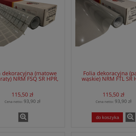
a dekoracyjna (matowe
Folia dekoracyjna (p
raty) NRM FSQ SR HPR,
wąskie) NRM FTL SR 
a szer.1,52 x 30,50 mb
rolka szer.1,52 x 30,
115,50 zł
115,50 zł
93,90 zł
93,90 zł
Cena netto:
Cena netto:
do koszyka