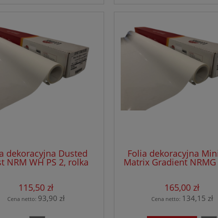
ia dekoracyjna Dusted
Folia dekoracyjna Min
st NRM WH PS 2, rolka
Matrix Gradient NRM
zer.1,52 x 30,50 mb
PS 2, rolka szer.1,52 x
mb
115,50 zł
165,00 zł
93,90 zł
134,15 zł
Cena netto:
Cena netto: