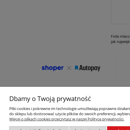
Folie mlec
jak najwięk
Dbamy o Twoją prywatność
Pliki cookies i pokrewne im technologie umożliwiają poprawne działa
Pomoc
Moje konto
do sklepu lub dostosować użycie plików do swoich preferencji, wybiera
Więcej o plikach cookies przeczytasz w naszej Polityce prywatności.
Zwroty i reklamacje
Twoje zamówienia
Regulamin sklepu
Ustawienia konta