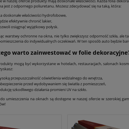
 w naszej ofercie produkty mają doskonałe właściwości. Każda folia dekorac
 jest z odpornego poliuretanu. Możesz zdecydować się na taką, która:
a doskonałe właściwości hydrofobowe,
ędzie efektywnie chronić lakier,
ozwoli osiągnąć wyjątkowy połysk.
ąc warstwy ochronne na okna, nie tylko zwiększysz odporność szkła, ale 
omieszczenia do indywidualnych oczekiwań. W ten sposób auto będzie bardz
zego warto zainwestować w folie dekoracyjne
rodukty mogą być wykorzystane w hotelach, restauracjach, salonach kosme
zyskasz:
ysoką przepuszczalność oświetlenia widzialnego do wnętrza,
abezpieczenie przed wydobywaniem się światła z pomieszczeń,
edukcję szkodliwego działania promieni UV na szkło.
do umieszczenia na oknach są dostępne w naszej ofercie w szerokiej ga
ów!