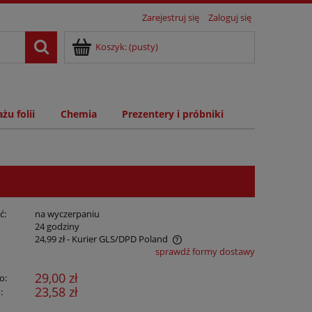
Zarejestruj się
Zaloguj się
Koszyk:
(pusty)
żu folii
Chemia
Prezentery i próbniki
ć:
na wyczerpaniu
:
24 godziny
24,99 zł
- Kurier GLS/DPD Poland
sprawdź formy dostawy
29,00 zł
o:
23,58 zł
: