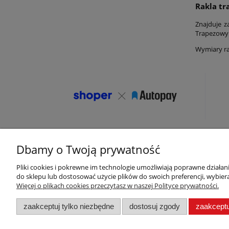
Rakla t
Znajduje z
Trapezowy k
Wymiary rak
Dbamy o Twoją prywatność
Pliki cookies i pokrewne im technologie umożliwiają poprawne działa
Pomoc
Moje konto
do sklepu lub dostosować użycie plików do swoich preferencji, wybiera
Więcej o plikach cookies przeczytasz w naszej Polityce prywatności.
Zwroty i reklamacje
Twoje zamówienia
Regulamin sklepu
Ustawienia konta
zaakceptuj tylko niezbędne
dostosuj zgody
zaakceptu
Polityka prywatności
Przechowalnia