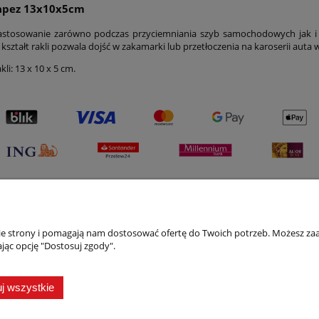
rapez 13x10x5cm
astosowanie zarówno podczas przyciemniania szyb samochodowych jak i 
ształt rakli pozwala dojść w zakamarki lub przetłoczenia na karoserii auta
li: 13 x 10 x 5 cm.
nie strony i pomagają nam dostosować ofertę do Twoich potrzeb. Możesz zaa
Płatności i dostawa
Informacje
jąc opcję "Dostosuj zgody".
Formy płatności
Blog
Czas i koszty dostawy
j wszystkie
Czas realizacji zamówienia