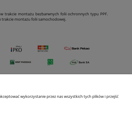
w trakcie montażu bezbarwnych folii ochronnych typu PPF.
 w trakcie montażu folii samochodowej.
kceptować wykorzystanie przez nas wszystkich tych plików i przejść
O nas
Kontakt i dane firmy