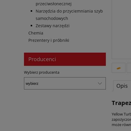
przeciwsłonecznej
Narzędzia do przyciemniania szyb
samochodowych
Zestawy narzędzi
Chemia
Prezentery i próbniki
Producenci
Wybierz producenta
Opis
Trapez
Yellow Turb
zapożyczon
może równi