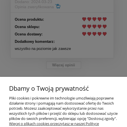
Dodano: 2024-03-23
Opinia zweryfikowana
Ocena produktu:
Ocena sklepu:
Ocena dostawy:
Dodatkowy komentarz:
wszystko na poziomie jak zawsze
Więcej opinii
Dbamy o Twoją prywatność
Pliki cookies i pokrewne im technologie umożliwiają poprawne
Pomoc
działanie strony i pomagają nam dostosować ofertę do Twoich
potrzeb. Możesz zaakceptować wykorzystanie przez nas
wszystkich tych plików i przejść do sklepu lub dostosować użycie
Moje konto
plików do swoich preferencji, wybierając opcję "Dostosuj zgody".
Więcej o plikach cookies przeczytasz w naszej Polityce