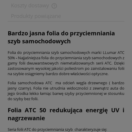
Koszty dostawy
Produkty powiązane
Bardzo jasna folia do przyciemniania
szyb samochodowych
Folia do przyciemniania szyb samochodowych marki LLumar ATC
50%
-
Najjaśniejsza folia do przyciemniania szyb samochodowych z
gamy folii dwuwarstwowych niemetalizowanych serii ATC. Dzięki
zastosowanym wysokiej jakości poliestrom po zainstalowaniu folii
na szybie osiągniemy bardzo dobre właściwości optyczne.
Folia samochodowa ATC ma odcień węgla drzewnego ( bardzo
jasny czarny). Folia nie utrudnia widoczności z zewnątrz auta do
jego środka lekko łamiąc barwę szyby przyciemnionej w stosunku
do szyby bez folii.
Folia ATC 50 redukująca energię UV i
nagrzewanie
Seria folii ATC do przyciemniania szyb charakteryzuje się: