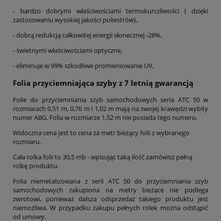
- bardzo dobrymi właściwościami termokurczliwości ( dzięki
zastosowaniu wysokiej jakości poliestrów),
- dobrą redukcją całkowitej energii słonecznej -28%,
- świetnymi właściwościami optyczne,
- eliminuje w 99% szkodliwe promieniowanie UV,
Folia przyciemniająca szyby z 7 letnią gwarancją
Folie do przyciemniania szyb samochodowych seria ATC 50 w
rozmiarach 0,51 m, 0,76 m i 1,02 m mają na swojej krawędzi wybity
numer ABG. Folia w rozmiarze 1,52 m nie posiada tego numeru.
Widoczna cena jest to cena za metr bieżący folii z wybranego
rozmiaru.
Cała rolka folii to 30,5 mb - wpisując taką ilość zamówisz pełną
rolkę produktu.
Folia niemetalizowana z serii ATC 50 do przyciemniania szyb
samochodowych zakupiona na metry bieżące nie podlega
zwrotowi, ponieważ dalsza odsprzedaż takiego produktu jest
niemożliwa. W przypadku zakupu pełnych rolek można odstąpić
od umowy.