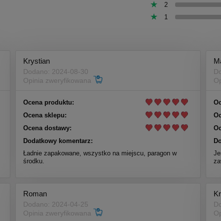
2
1
Krystian
M
Dodano: 2024-08-30
Do
Opinia zweryfikowana
Op
Ocena produktu:
Oc
Ocena sklepu:
Oc
Ocena dostawy:
Oc
Dodatkowy komentarz:
Do
Ładnie zapakowane, wszystko na miejscu, paragon w
Je
środku.
za
Roman
Kr
Dodano: 2024-04-25
Do
Opinia zweryfikowana
Op