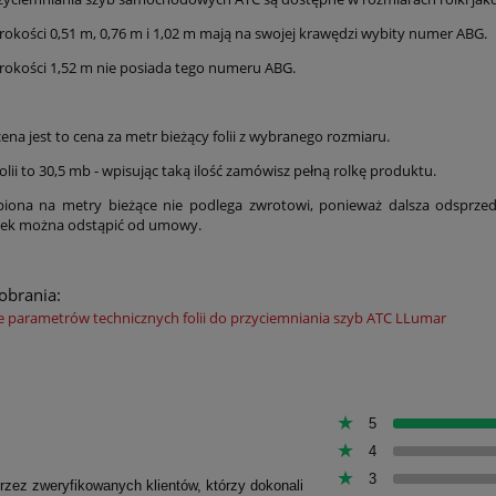
zerokości 0,51 m, 0,76 m i 1,02 m mają na swojej krawędzi wybity numer ABG.
zerokości 1,52 m nie posiada tego numeru ABG.
na jest to cena za metr bieżący folii z wybranego rozmiaru.
folii to 30,5 mb - wpisując taką ilość zamówisz pełną rolkę produktu.
piona na metry bieżące nie podlega zwrotowi, ponieważ dalsza odsprze
lek można odstąpić od umowy.
pobrania:
e parametrów technicznych folii do przyciemniania szyb ATC LLumar
5
4
3
przez zweryfikowanych klientów, którzy dokonali