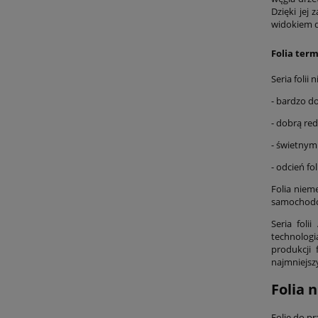
Dzięki jej
widokiem d
Folia ter
Seria folii
- bardzo do
- dobrą red
- świetnym
- odcień f
Folia niem
samochod
Seria fol
technologi
produkcji
najmniejsz
Folia 
Folie do p