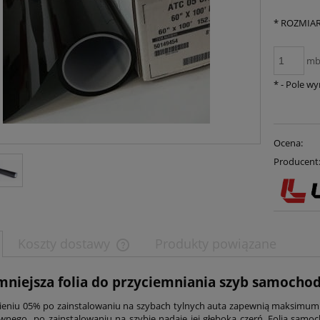
*
ROZMIAR
m
*
- Pole w
Ocena:
Producent
Koszty dostawy
Produkty powiązane
mniejsza folia do przyciemniania szyb samoch
cieniu 05% po zainstalowaniu na szybach tylnych auta zapewnią maksim
wnego po zainstalowaniu na szybie nadaje jej głęboką czerń. Folia samoc