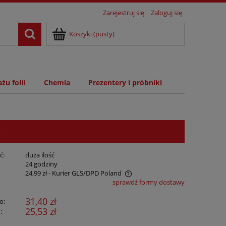
Zarejestruj się
Zaloguj się
Koszyk:
(pusty)
żu folii
Chemia
Prezentery i próbniki
e
ć:
duża ilość
:
24 godziny
24,99 zł
- Kurier GLS/DPD Poland
sprawdź formy dostawy
31,40 zł
o:
25,53 zł
: