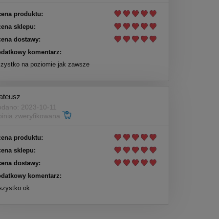
ena produktu:
ena sklepu:
ena dostawy:
datkowy komentarz:
zystko na poziomie jak zawsze
ateusz
dano: 2023-10-11
inia zweryfikowana
ena produktu:
ena sklepu:
ena dostawy:
datkowy komentarz:
zystko ok