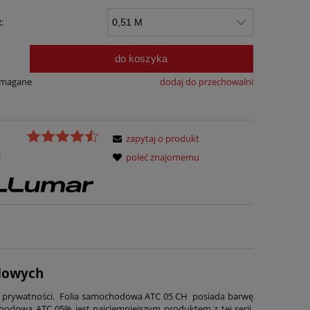
:
do koszyka
b
ymagane
dodaj do przechowalni
zapytaj o produkt
:
poleć znajomemu
odowych
um prywatności. Folia samochodowa ATC 05 CH posiada barwę
hodowa ATC 05% jest najciemniejszym produktem z tej serii.