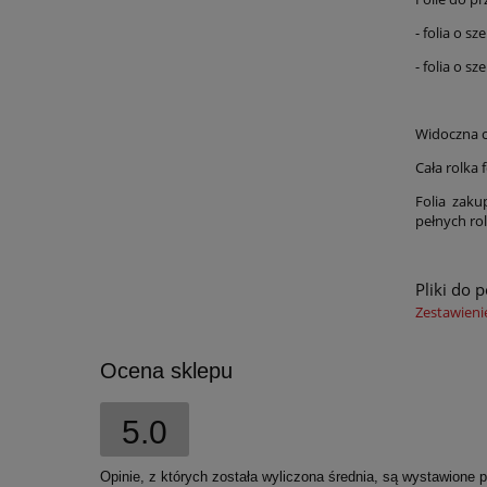
- folia o s
- folia o s
Widoczna ce
Cała rolka 
Folia zaku
pełnych ro
Pliki do 
Zestawieni
Ocena sklepu
5.0
Opinie, z których została wyliczona średnia, są wystawione 