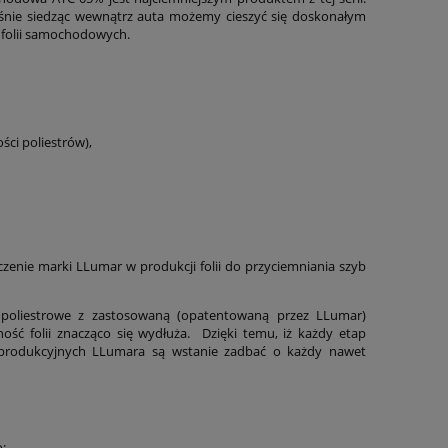
eśnie siedząc wewnątrz auta możemy cieszyć się doskonałym
 folii samochodowych.
ści poliestrów),
zenie marki LLumar w produkcji folii do przyciemniania szyb
 poliestrowe z zastosowaną (opatentowaną przez LLumar)
ność folii znacząco się wydłuża. Dzięki temu, iż każdy etap
 produkcyjnych LLumara są wstanie zadbać o każdy nawet
: