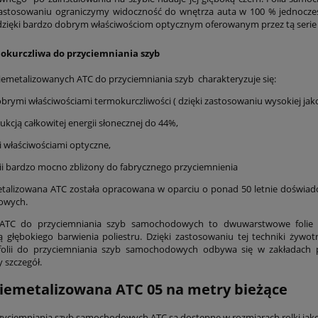
 zastosowaniu ograniczymy widoczność do wnętrza auta w 100 % jednocz
zięki bardzo dobrym właściwościom optycznym oferowanym przez tą serie
mokurczliwa do przyciemniania szyb
 niemetalizowanych ATC do przyciemniania szyb charakteryzuje się:
brymi właściwościami termokurczliwości ( dzięki zastosowaniu wysokiej jako
ukcją całkowitej energii słonecznej do 44%,
i właściwościami optyczne,
olii bardzo mocno zbliżony do fabrycznego przyciemnienia
etalizowana ATC została opracowana w oparciu o ponad 50 letnie doświadc
owych.
ii ATC do przyciemniania szyb samochodowych to dwuwarstwowe folie
ą głębokiego barwienia poliestru. Dzięki zastosowaniu tej techniki żywot
 folii do przyciemniania szyb samochodowych odbywa się w zakładach
y szczegół.
niemetalizowana ATC 05 na metry bieżące
rzyciemniania szyb samochodowych ATC są dostępne w rozmiarach rolki jako