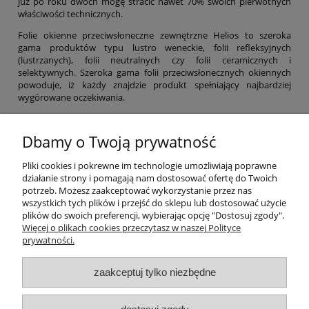
już po roku dwóch mogę stracić nawet 70% swoich pierwotnych
właściwości technicznych.
Folie okienne przeciwsłoneczne zewnętrzne Helios to szeroka
gama produktów typu lustro weneckie, folii refleksyjnych
(lustrzanych), folii neutralnych czy folii ceramicznych i
selektywnych. Szeroka gama folii przeciwsłonecznych okiennych
powoduje, iż każdy znajdzie produkt spełniający najbardziej
wygórowane oczekiwania.
Dbamy o Twoją prywatność
Pliki cookies i pokrewne im technologie umożliwiają poprawne
Pomoc
działanie strony i pomagają nam dostosować ofertę do Twoich
potrzeb. Możesz zaakceptować wykorzystanie przez nas
wszystkich tych plików i przejść do sklepu lub dostosować użycie
Moje konto
plików do swoich preferencji, wybierając opcję "Dostosuj zgody".
Więcej o plikach cookies przeczytasz w naszej Polityce
Płatności i dostawa
prywatności.
zaakceptuj tylko niezbędne
Informacje
O nas